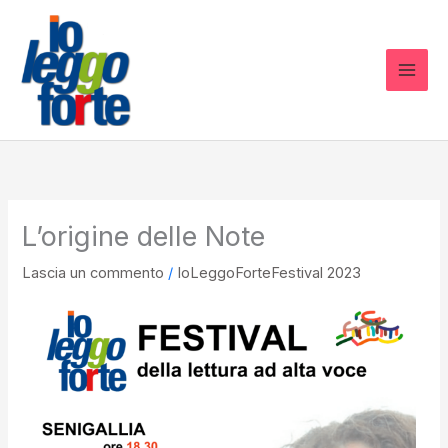
Vai
al
contenuto
L’origine delle Note
Lascia un commento
/
IoLeggoForteFestival 2023