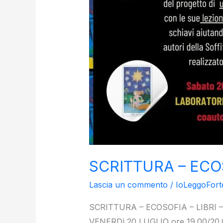
SCRITTURA – ECOS
Lascia un commento
/
IoLeggoFort
SCRITTURA – ECOSOFIA – LIBRI –
VENERDì 20 LUGLIO ore 19.00/20