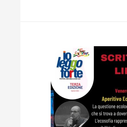
SCRITTURA
–
ECOSOFIA
–
LIBRI
–
TAROCCHI