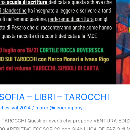
OFIA – LIBRI – TAROCCHI
eFestival 2024
/
marco@ceocompany.it
 TAROCCHI Questi gli eventi che propone VENTURA EDI
.00 APERITIVO ECOSOFICO con GIANLUCA DE FAZIO di M