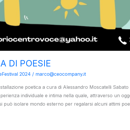
A DI POESIE
eFestival 2024
/
marco@ceocompany.it
llazione poetica a cura di Alessandro Moscatelli Sabato 2
perienza individuale e intima nella quale, attraverso un ogge
e si può isolare mondo esterno per regalarsi alcuni attimi