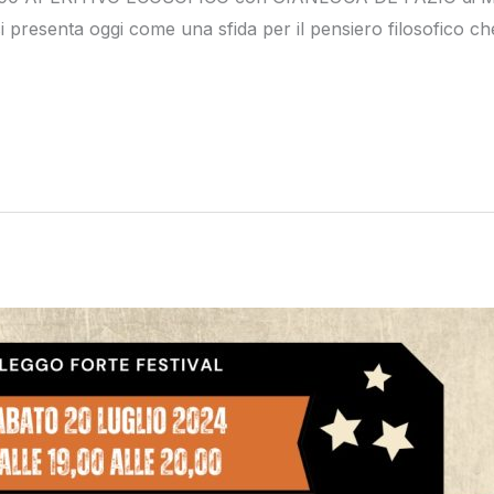
 presenta oggi come una sfida per il pensiero filosofico che