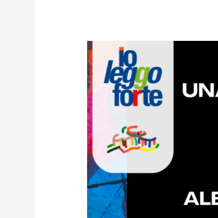
UNA
VALIGIA
PIENA
DI
POESIE