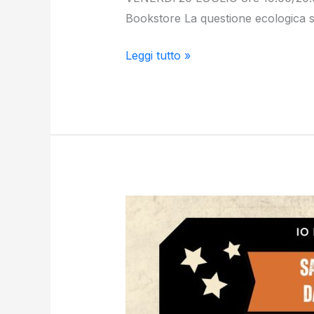
Bookstore La questione ecologica si
Leggi tutto »
APERITIVO
TIK
TOK