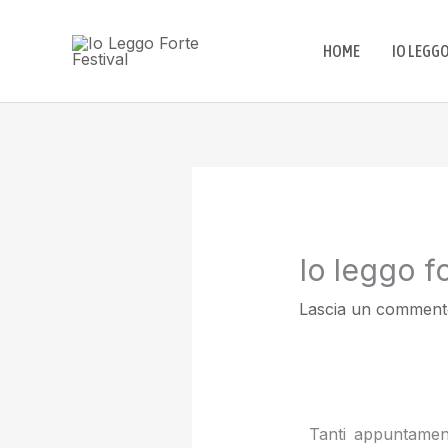
Vai
al
HOME
IO LEGG
contenuto
Io leggo f
Lascia un comment
Tanti appuntament