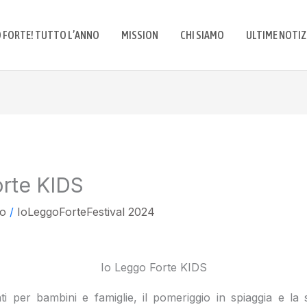
O FORTE! TUTTO L’ANNO
MISSION
CHI SIAMO
ULTIME NOTIZ
orte KIDS
o
/
IoLeggoForteFestival 2024
Io Leggo Forte KIDS
i per bambini e famiglie, il pomeriggio in spiaggia e la 