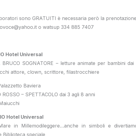
 laboratori sono GRATUITI è necessaria però la prenotazion
trovoce@yahoo.it o watsup 334 885 7407
O Hotel Universal
IL BRUCO SOGNATORE – letture animate per bambini dai 3
chi attore, clown, scrittore, filastrocchiere
alazzetto Baviera
OSSO – SPETTACOLO dai 3 agli 8 anni
Maiucchi
O Hotel Universal
Mare in Millemodileggere…anche in simboli e divertiam
 Biblioteca speciale