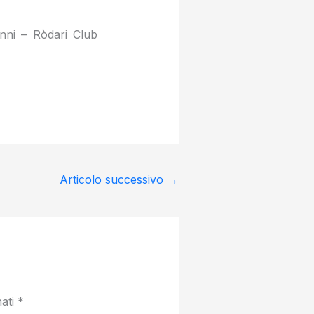
ni – Ròdari Club
Articolo successivo
→
nati
*